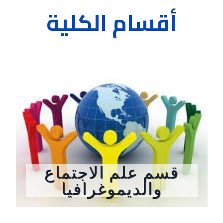
أقسام الكلية
قسم علم الاجتماع
والديموغرافيا