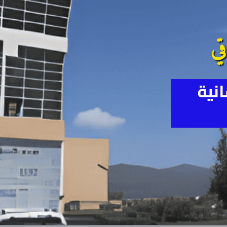
ي
انية