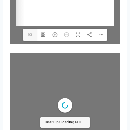
1/3
DearFlip: Loading PDF 30%
...