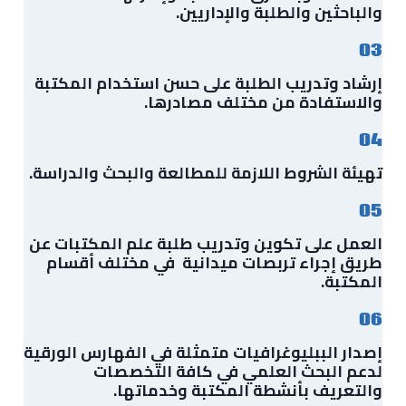
والباحثين والطلبة والإداريين.
03
إرشاد وتدريب الطلبة على حسن استخدام المكتبة
والاستفادة من مختلف مصادرها.
04
تهيئة الشروط اللازمة للمطالعة والبحث والدراسة.
05
العمل على تكوين وتدريب طلبة علم المكتبات عن
طريق إجراء تربصات ميدانية في مختلف أقسام
المكتبة.
06
إصدار الببليوغرافيات متمثلة في الفهارس الورقية
لدعم البحث العلمي في كافة التخصصات
والتعريف بأنشطة المكتبة وخدماتها.