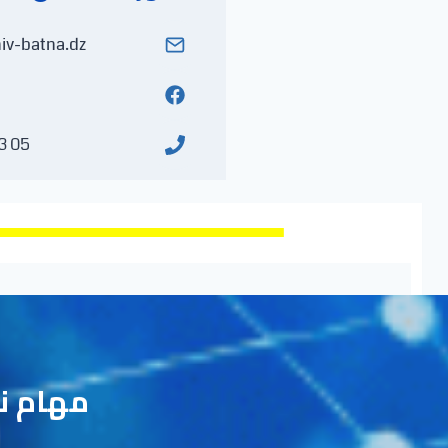
v-batna.dz
05 93 31 33 (213+)
مهام ن