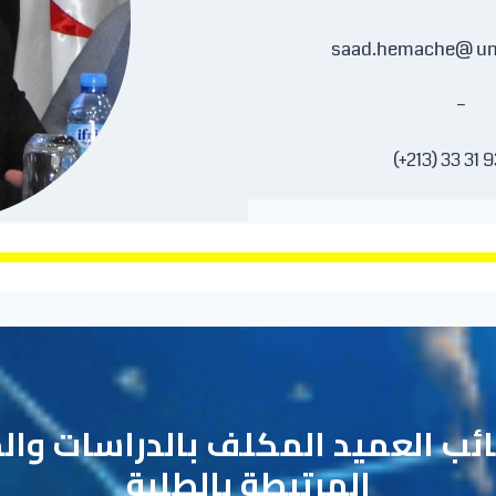
saad.hemache@ uni
–
ائب العميد المكلف بالدراسات وال
المرتبطة بالطلبة