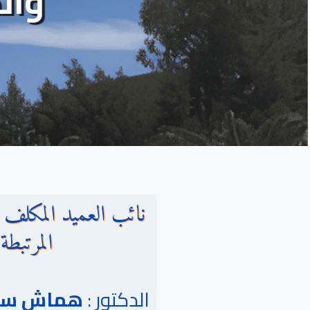
وال
نائب العميد المكلف 
المرتبطة 
الدكتور :
هماش سا