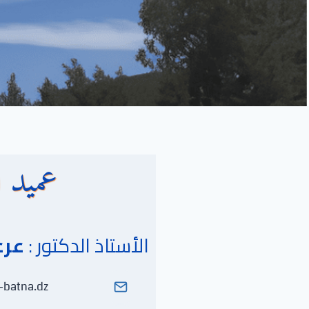
عميد ا
الأستاذ الدكتور :
عرع
-batna.dz