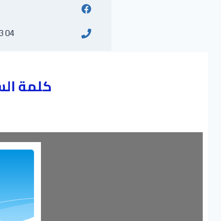
04 93 31 33 (213+)
كلمة الس