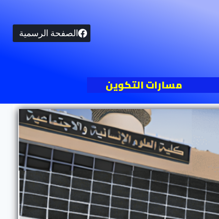
الصفحة الرسمية
مسارات التكوين