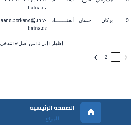
batna.dz
9
بركان
حسان
أستــــــــاذ
ssane.berkane@univ-
batna.dz
إظهار 1 إلى 10 من أصل 19 مُدخل
❯
2
1
❮
الصفحة الرئيسية
للموقع