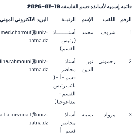
قائمة إسمية لأساتذة قسم الفلسفة 19-07-2026
الرقم
اللقب
الإسم
الرتبــة
البريد الالكتروني المهني
1
شروف
محمد
أستــــــــاذ
med.charrouf@univ-
( رئيس
batna.dz
القسم )
2
رحموني
نور
أستاذ
dine.rahmouni@univ-
الدين
محاضر
batna.dz
قسم – أ – (
نائب رئيس
القسم –
بيداغوجيا )
3
مزواد
نسيبة
أستاذ
aiba.mezouad@univ-
محاضر
batna.dz
قسم – أ –