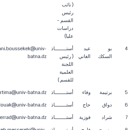
( نائب
رئيس
القسم –
دراسات
عليا)
4
بو
عبد
أستــــــــاذ
ani.boussekek@univ-
السكك
الغاني
( رئيس
batna.dz
اللجنة
العلمية
للقسم )
5
برتيمة
وفاء
أستــــــــاذ
rtima@univ-batna.dz
6
دواق
حاج
أستــــــــاذ
douak@univ-batna.dz
7
شراد
فوزية
أستــــــــاذ
herrad@univ-batna.dz
8
مسرحي
فارح
أستــــــــاذ
reh.messerehi@univ-