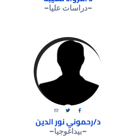
-دراسات عليا-
د/رحموني نور الدين
-بيداغوجيا-