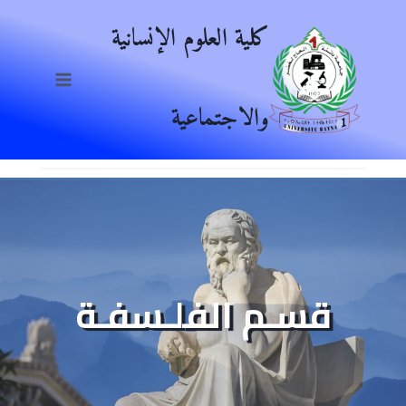
Ski
كلية العلوم الإنسانية
t
conten
والاجتماعية
قسـم الفلـسفـة