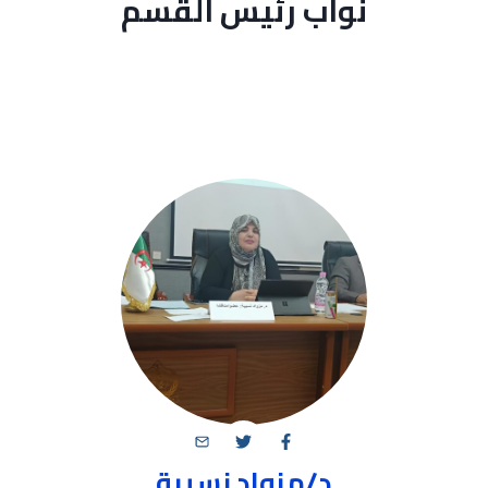
نواب رئيس القسم
د/مزواد نسيبة