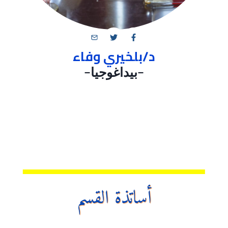
د/بلخيري وفاء
–
بيداغوجيا
–
أساتذة القسم