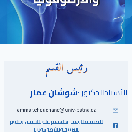
رئيس القسم
الأستاذالدكتور :
شوشان عمار
ammar.chouchane@ univ-batna.dz
الصفحة الرسمية لقسم علم النفس وعلوم
التربية والأرطوفونيا