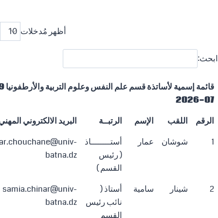
أظهر مُدخلات
ابحث:
07-2026
الرقم
اللقب
الإسم
الرتبــة
البريد الالكتروني المهني
1
شوشان
عمار
أستــــــــاذ
r.chouchane@univ-
( رئيس
batna.dz
القسم )
2
شينار
سامية
أستاذ (
samia.chinar@univ-
نائب رئيس
batna.dz
القسم