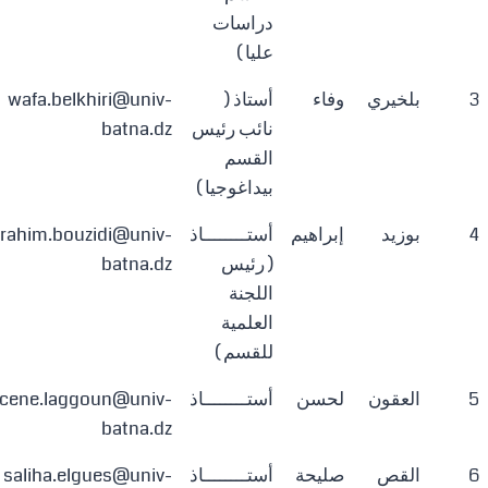
دراسات
عليا )
3
بلخيري
وفاء
أستاذ (
wafa.belkhiri@univ-
نائب رئيس
batna.dz
القسم
بيداغوجيا )
4
بوزيد
إبراهيم
أستــــــــاذ
rahim.bouzidi@univ-
( رئيس
batna.dz
اللجنة
العلمية
للقسم )
5
العقون
لحسن
أستــــــــاذ
hcene.laggoun@univ-
batna.dz
6
القص
صليحة
أستــــــــاذ
saliha.elgues@univ-