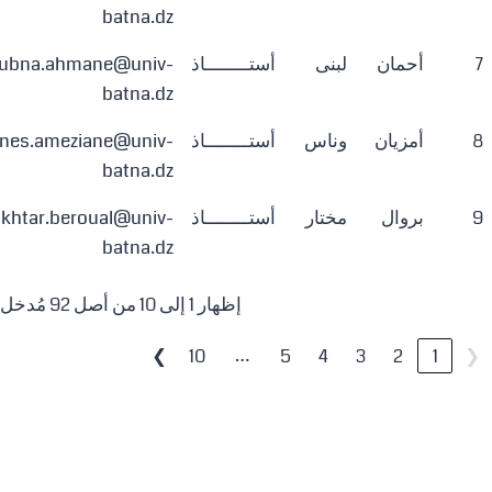
batna.dz
7
أحمان
لبنى
أستــــــــاذ
oubna.ahmane@univ-
batna.dz
8
أمزيان
وناس
أستــــــــاذ
nes.ameziane@univ-
batna.dz
9
بروال
مختار
أستــــــــاذ
khtar.beroual@univ-
batna.dz
إظهار 1 إلى 10 من أصل 92 مُدخل
…
❯
10
5
4
3
2
1
❮