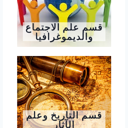
قسم علم الاجتماع
والديموغرافيا
قسم التاريخ وعلم
الآثار