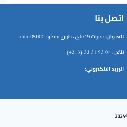
اتصل بنا
العنوان
: ممرات 19ماي ، طريق بسكرة 05000-باتنة-
الهاتف:
04 93 31 33 (213+)
البريد الالكتروني: