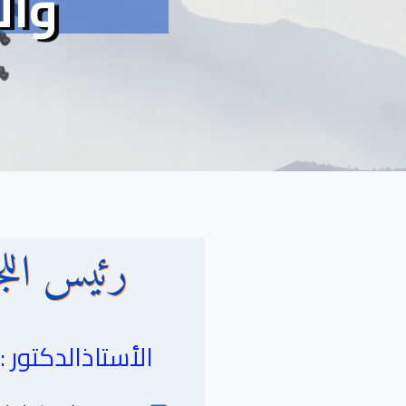
وال
رئيس اللجن
الأستاذالدكتور :